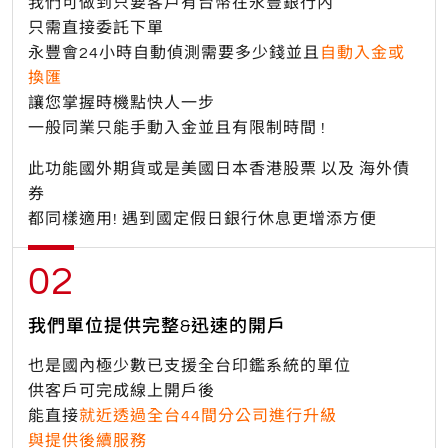
我們可做到只要客戶有台幣在永豐銀行內
只需直接委託下單
永豐會24小時自動偵測需要多少錢並且
自動入金或
換匯
讓您掌握時機點快人一步
一般同業只能手動入金並且有限制時間 !
此功能國外期貨或是美國日本香港股票 以及 海外債
券
都同樣適用! 遇到國定假日銀行休息更增添方便
02
我們單位提供完整&迅速的開戶
也是國內極少數已支援全台印鑑系統的單位
供客戶可完成線上開戶後
能直接
就近透過全台44間分公司進行升級
與提供後續服務