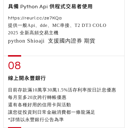
具備 Python Api 供程式交易者使用
https://reurl.cc/ze7KQa
提供一般Api、dde、MC串接、T2 DT3 COLO
2025 全新高頻交易主機
python Shioaji 支援國內證券 期貨
08
線上開永豐銀行
目前存款滿10萬享30萬1.5%活存利率按日計息優惠
每月至多20次跨行轉帳優惠
還有各種好用的信用卡與活動
讓您從投資到日常金融消費都一條龍滿足
*詳情以永豐銀行公告為準