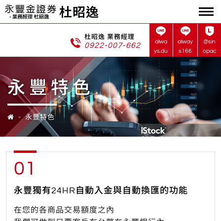
杜昭逸
杜昭逸 業務經理
alwa
alway
@sin
0922-007-662
ys.du
s166
opac
永豐特色
永豐特色
01
永豐獨有24HR自動入金與自動換匯的功能
在您的各商品交易額度之內