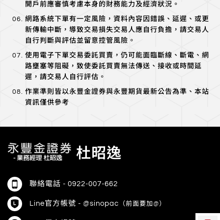
開戶前應審慎考慮本身的財務能力及經濟狀況。
網路系統下單有一定風險，資料內容因錯誤、延遲、或更
新傳輸中斷，導致交易損失交易人應自行負擔，請交易人
自行判斷與評估並留意控管風險。
使用電子下單交易委託買賣，仍可能面臨斷線、斷電、網
路壅塞等阻礙，致使委託買賣無法傳送、接收或時間延
遲，請交易人自行評估。
作業準則皆以永豐金證券與永豐期貨最新公告為準、本站
資訊僅供參考
杜昭逸
聯絡電話 -
0922-007-662
Line官方帳號 - @sinopac
（前面要加@）